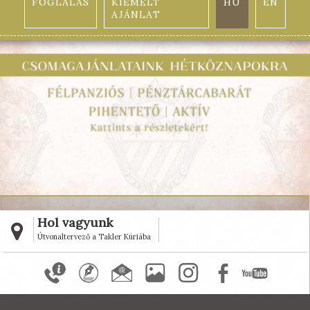
FOGLALÁS
KIEMELT
HU
EN
AJÁNLAT
Hol vagyunk
Útvonaltervező a Takler Kúriába