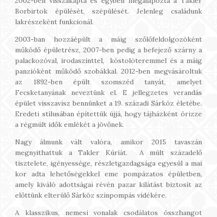
2002-ben visszakapta és egyben megalapozta a Takler
Borbirtok épülését, szépülését. Jelenleg családunk
lakrészeként funkcionál.
2003-ban hozzáépült a máig szőlőfeldolgozóként
működő épületrész, 2007-ben pedig a befejező szárny a
palackozóval, irodaszinttel, kóstolóteremmel és a máig
panzióként működő szobákkal. 2012-ben megvásároltuk
az 1892-ben épült szomszéd tanyát, amelyet
Fecsketanyának neveztünk el. E jellegzetes verandás
épület visszavisz bennünket a 19. századi Sárköz életébe.
Eredeti stílusában építettük újjá, hogy tájházként örizze
a régmúlt idők emlékét a jövőnek.
Nagy álmunk vált valóra, amikor 2015 tavaszán
megnyithattuk a Takler Kúriát. A múlt századelő
tisztelete, igényessége, részletgazdagsága egyesül a mai
kor adta lehetőségekkel eme pompázatos épületben,
amely kiváló adottságai révén pazar kilátást biztosít az
előttünk elterülő Sárköz színpompás vidékére.
A klasszikus, nemesi vonalak csodálatos összhangot