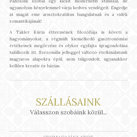
Panziónk szobái egy kicsit modernebb stílussal, de
ugyanolyan kényelemmel várja kedves vendégeit. Engedje
át magát eme arisztokratikus hangulatnak és a vidék
romantikájának!
A Takler Kúria éttermének filozófiája is követi a
hagyományokat, a régmúlt kiemelkedő gasztronómiai
értékeinek megőrzése és olykor egyfajta újragondolása
találkozik itt. Szezonális jelleggel változó ételkínálatunk
magyaros alapokra épül, nem túlgondolt, ugyanakkor
kellően kreatív és házias.
SZÁLLÁSAINK
Válasszon szobáink közül...