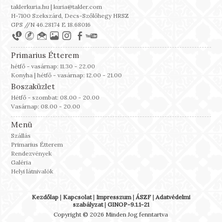
taklerkuria.hu | kuria@takler.com
H-7100 Szekszárd, Decs-Szőlőhegy HRSZ
GPS //N 46.28174 E 18.68016
Primarius Étterem
hétfő - vasárnap: 11.30 - 22.00
Konyha | hétfő - vasárnap: 12.00 - 21.00
Boszaküzlet
Hétfő - szombat: 08.00 - 20.00
Vasárnap: 08.00 - 20.00
Menü
Szállás
Primarius Étterem
Rendezvények
Galéria
Helyi látnivalók
Kezdőlap
|
Kapcsolat
|
Impresszum
|
ÁSZF
|
Adatvédelmi
szabályzat
|
GINOP-9.1.1-21
Copyright © 2026 Minden Jog fenntartva