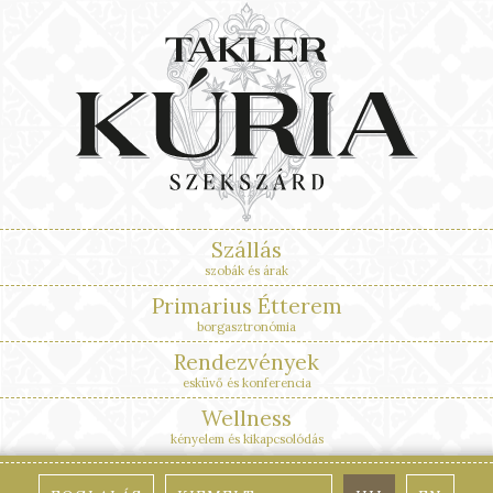
Szállás
szobák és árak
Primarius Étterem
borgasztronómia
Rendezvények
esküvő és konferencia
Wellness
kényelem és kikapcsolódás