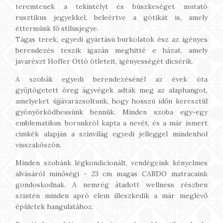
teremtenek a tekintélyt és büszkeséget mutató
rusztikus jegyekkel, beleértve a gótikát is, amely
éttermünk fő stílusjegye.
Tágas terek, egyedi gyártású burkolatok ész az igényes
berendezés teszik igazán meghitté e házat, amely
javarészt Hoffer Ottó ötleteit, igényességét dicsérik.
A szobák egyedi berendezésénél az évek óta
gyűjtögetett öreg ágyvégek adták meg az alaphangot,
amelyeket újjávarázsoltunk, hogy hosszú időn keresztül
gyönyörködhessünk bennük. Minden szoba egy-egy
emblematikus borunkról kapta a nevét, és a már ismert
címkék alapján a színvilág egyedi jelleggel mindenhol
visszaköszön.
Minden szobánk légkondicionált, vendégeink kényelmes
alvásáról minőségi - 23 cm magas CARDO matracaink
gondoskodnak. A nemrég átadott wellness részben
szintén minden apró elem illeszkedik a már meglévő
épületek hangulatához.