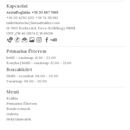
Kapcsolat
Asztalfoglalás: +36 30 867 7965
+36 20 4292 430, +36 74 311 961
taklerkuria.hu | kuria@takler.com
H-7100 Szekszárd, Decs-Szőlőhegy HRSZ
GPS //N 46.28174 E 18.68016
Primarius Étterem
hétfő - vasárnap: 11.30 - 22.00
Konyha | hétfő - vasárnap: 12.00 - 21.00
Boszaküzlet
Hétfő - szombat: 08.00 - 20.00
Vasárnap: 08.00 - 20.00
Menü
Szállás
Primarius Étterem
Rendezvények
Galéria
Helyi látnivalók