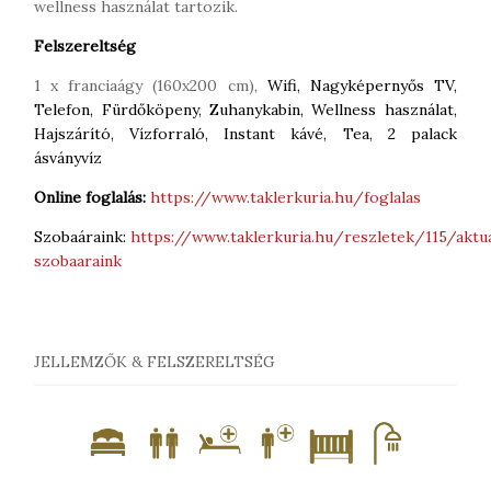
wellness használat tartozik.
Felszereltség
1 x franciaágy (160x200 cm),
Wifi, Nagyképernyős TV,
Telefon, Fürdőköpeny, Zuhanykabin, Wellness használat,
Hajszárító, Vízforraló, Instant kávé, Tea, 2 palack
ásványvíz
Online foglalás:
https://www.taklerkuria.hu/foglalas
Szobaáraink:
https://www.taklerkuria.hu/reszletek/115/aktua
szobaaraink
JELLEMZŐK & FELSZERELTSÉG