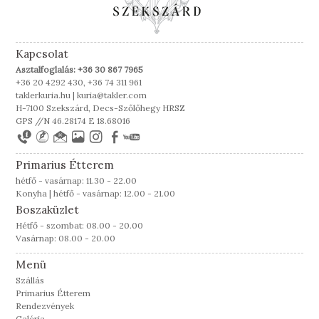
Kapcsolat
Asztalfoglalás: +36 30 867 7965
+36 20 4292 430, +36 74 311 961
taklerkuria.hu | kuria@takler.com
H-7100 Szekszárd, Decs-Szőlőhegy HRSZ
GPS //N 46.28174 E 18.68016
Primarius Étterem
hétfő - vasárnap: 11.30 - 22.00
Konyha | hétfő - vasárnap: 12.00 - 21.00
Boszaküzlet
Hétfő - szombat: 08.00 - 20.00
Vasárnap: 08.00 - 20.00
Menü
Szállás
Primarius Étterem
Rendezvények
Galéria