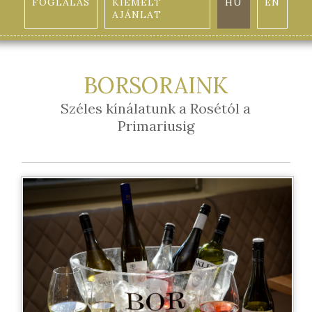
FOGLALÁS
KIEMELT
HU
EN
AJÁNLAT
BORSORAINK
Széles kínálatunk a Rosétól a
Primariusig