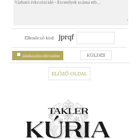
jprqf
Ellenőrző kód:
Adatkezelés elfogadása
ELŐZŐ OLDAL