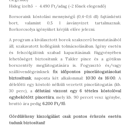
Hideg ízeltő - 4.490 Ft/adag (~2 főnek elegendő)
Borsoraink kóstolási mennyiségű (0,4-0,6 dl) fajtánkénti
bort, valamint 0,5 l ásványvizet tartalmaznak.
Borkorcsolya igényüket kérjük előre jelezni.
A program a kiválasztott borok szakszerű bemutatásából
áll, szakavatott kollégáink tolmácsolásában. Igény esetén
és felszólgálóink szabad kapacitásának függvényében
lehetőséget biztosítunk a Takler pince és a gótikus
borszentély meglátogatására is. Fogyasztó és/vagy
szállóvendégeinknek
fix időpontos pincelátogatásokat
biztosítunk
, naponta két alkalommal:
10:30 és 16:00
. A
délelőtti egy kóstoló nélküli vezetett pincelátogatás (kb.
30 perc), a
délutáni viszont egy 6 tételes kóstolóval
egybekötött pincetúra
, mely kb. 90 percet vesz igénybe,
bruttó ára pedig
6.200 Ft/fő
.
Gördülékeny kiszolgálást csak pontos érkezés esetén
tudunk biztosítani!