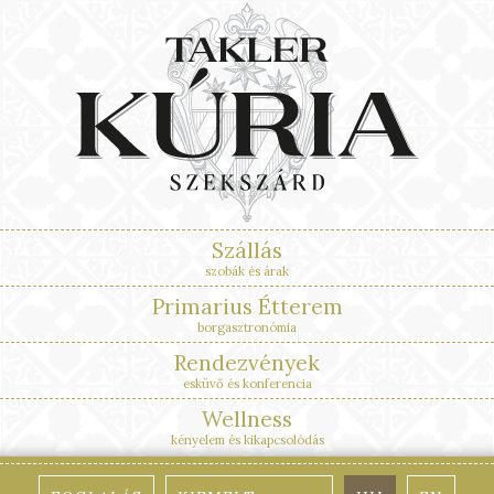
Szállás
szobák és árak
Primarius Étterem
borgasztronómia
Rendezvények
esküvő és konferencia
Wellness
kényelem és kikapcsolódás